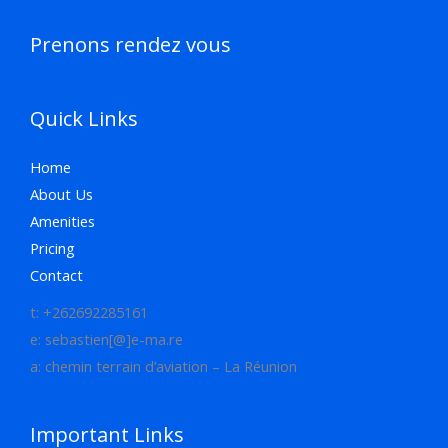
Prenons rendez vous
Quick Links
Home
About Us
Amenities
Pricing
Contact
t: +262692285161
e: sebastien[@]e-ma.re
a: chemin terrain d’aviation – La Réunion
Important Links