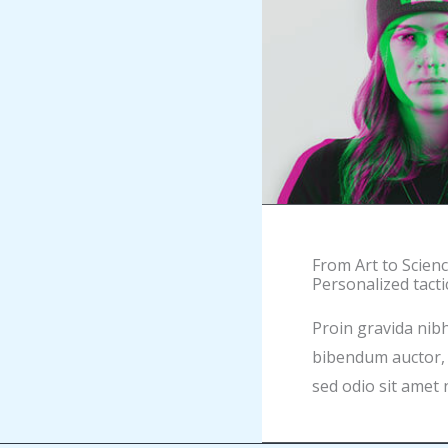
From Art to Scien
Personalized tacti
Proin gravida nibh 
bibendum auctor, n
sed odio sit amet 