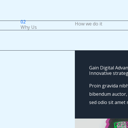
02
How we do it
Why Us
Gain Digital Adva
Innovative strateg
Proin gravida nibh 
bibendum auctor, n
sed odio sit amet 