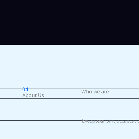
04
Who we are
About Us
Excepteur sint occaecat c